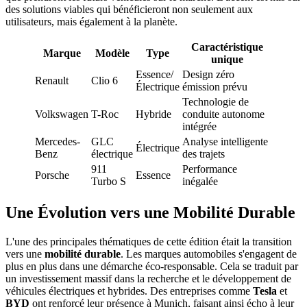
des solutions viables qui bénéficieront non seulement aux
utilisateurs, mais également à la planète.
Caractéristique
Marque
Modèle
Type
unique
Essence/
Design zéro
Renault
Clio 6
Électrique
émission prévu
Technologie de
Volkswagen
T-Roc
Hybride
conduite autonome
intégrée
Mercedes-
GLC
Analyse intelligente
Électrique
Benz
électrique
des trajets
911
Performance
Porsche
Essence
Turbo S
inégalée
Une Évolution vers une Mobilité Durable
L'une des principales thématiques de cette édition était la transition
vers une
mobilité durable
. Les marques automobiles s'engagent de
plus en plus dans une démarche éco-responsable. Cela se traduit par
un investissement massif dans la recherche et le développement de
véhicules électriques et hybrides. Des entreprises comme
Tesla
et
BYD
ont renforcé leur présence à Munich, faisant ainsi écho à leur