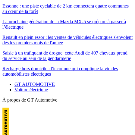
Essonne : une piste cyclable de 2 km connectera quatre communes
au cœur de la forêt
La prochaine génération de la Mazda MX-5 se prépare à passer à
l’électrique
Renault en plein essor : les ventes de véhicules électriques s'envolent
dès les premiers mois de l'année
Saisie à un trafiquant de drogue, cette Audi de 407 chevaux prend
du service au sein de la gendarmerie
Recharge hors domicile : l'inconnue qui complique la vie des
automobilistes électriques
GT AUTOMOTIVE
Voiture électrique
À propos de GT Automotive