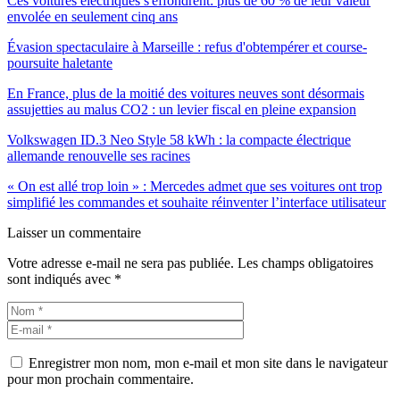
Ces voitures électriques s'effondrent: plus de 60 % de leur valeur
envolée en seulement cinq ans
Évasion spectaculaire à Marseille : refus d'obtempérer et course-
poursuite haletante
En France, plus de la moitié des voitures neuves sont désormais
assujetties au malus CO2 : un levier fiscal en pleine expansion
Volkswagen ID.3 Neo Style 58 kWh : la compacte électrique
allemande renouvelle ses racines
« On est allé trop loin » : Mercedes admet que ses voitures ont trop
simplifié les commandes et souhaite réinventer l’interface utilisateur
Laisser un commentaire
Votre adresse e-mail ne sera pas publiée.
Les champs obligatoires
sont indiqués avec
*
Enregistrer mon nom, mon e-mail et mon site dans le navigateur
pour mon prochain commentaire.