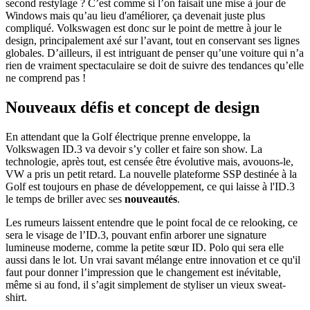
second restylage ? C’est comme si l’on faisait une mise à jour de
Windows mais qu’au lieu d'améliorer, ça devenait juste plus
compliqué. Volkswagen est donc sur le point de mettre à jour le
design, principalement axé sur l’avant, tout en conservant ses lignes
globales. D’ailleurs, il est intriguant de penser qu’une voiture qui n’a
rien de vraiment spectaculaire se doit de suivre des tendances qu’elle
ne comprend pas !
Nouveaux défis et concept de design
En attendant que la Golf électrique prenne enveloppe, la
Volkswagen ID.3 va devoir s’y coller et faire son show. La
technologie, après tout, est censée être évolutive mais, avouons-le,
VW a pris un petit retard. La nouvelle plateforme SSP destinée à la
Golf est toujours en phase de développement, ce qui laisse à l'ID.3
le temps de briller avec ses
nouveautés
.
Les rumeurs laissent entendre que le point focal de ce relooking, ce
sera le visage de l’ID.3, pouvant enfin arborer une signature
lumineuse moderne, comme la petite sœur ID. Polo qui sera elle
aussi dans le lot. Un vrai savant mélange entre innovation et ce qu'il
faut pour donner l’impression que le changement est inévitable,
même si au fond, il s’agit simplement de styliser un vieux sweat-
shirt.