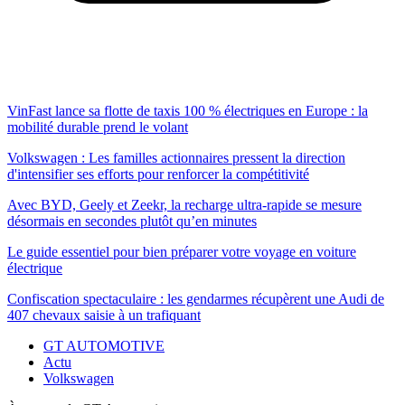
VinFast lance sa flotte de taxis 100 % électriques en Europe : la
mobilité durable prend le volant
Volkswagen : Les familles actionnaires pressent la direction
d'intensifier ses efforts pour renforcer la compétitivité
Avec BYD, Geely et Zeekr, la recharge ultra-rapide se mesure
désormais en secondes plutôt qu’en minutes
Le guide essentiel pour bien préparer votre voyage en voiture
électrique
Confiscation spectaculaire : les gendarmes récupèrent une Audi de
407 chevaux saisie à un trafiquant
GT AUTOMOTIVE
Actu
Volkswagen