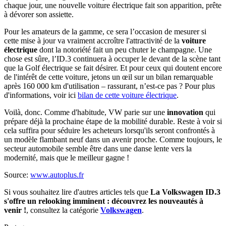
chaque jour, une nouvelle voiture électrique fait son apparition, prête
à dévorer son assiette.
Pour les amateurs de la gamme, ce sera l’occasion de mesurer si
cette mise à jour va vraiment accroître l'attractivité de la
voiture
électrique
dont la notoriété fait un peu chuter le champagne. Une
chose est sûre, l’ID.3 continuera à occuper le devant de la scène tant
que la Golf électrique se fait désirer. Et pour ceux qui doutent encore
de l'intérêt de cette voiture, jetons un œil sur un bilan remarquable
après 160 000 km d'utilisation – rassurant, n’est-ce pas ? Pour plus
d'informations, voir ici
bilan de cette voiture électrique
.
Voilà, donc. Comme d'habitude, VW parie sur une
innovation
qui
prépare déjà la prochaine étape de la mobilité durable. Reste à voir si
cela suffira pour séduire les acheteurs lorsqu'ils seront confrontés à
un modèle flambant neuf dans un avenir proche. Comme toujours, le
secteur automobile semble être dans une danse lente vers la
modernité, mais que le meilleur gagne !
Source:
www.autoplus.fr
Si vous souhaitez lire d'autres articles tels que
La Volkswagen ID.3
s'offre un relooking imminent : découvrez les nouveautés à
venir !
, consultez la catégorie
Volkswagen
.