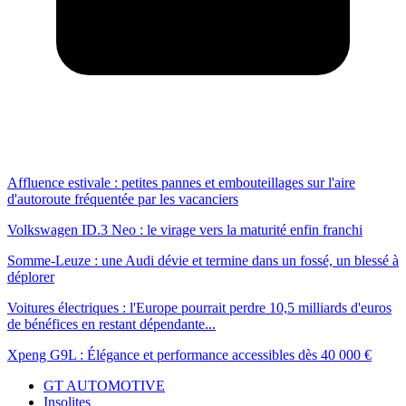
Affluence estivale : petites pannes et embouteillages sur l'aire
d'autoroute fréquentée par les vacanciers
Volkswagen ID.3 Neo : le virage vers la maturité enfin franchi
Somme-Leuze : une Audi dévie et termine dans un fossé, un blessé à
déplorer
Voitures électriques : l'Europe pourrait perdre 10,5 milliards d'euros
de bénéfices en restant dépendante...
Xpeng G9L : Élégance et performance accessibles dès 40 000 €
GT AUTOMOTIVE
Insolites