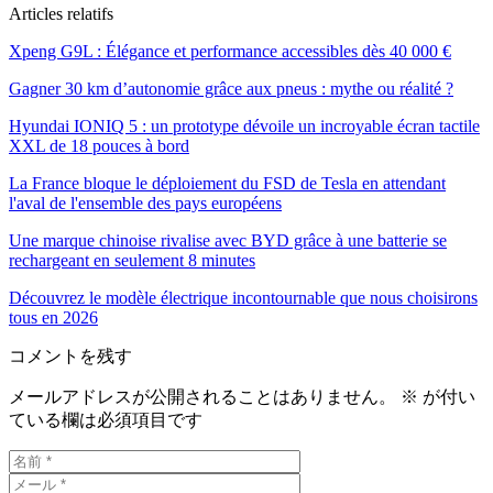
Articles relatifs
Xpeng G9L : Élégance et performance accessibles dès 40 000 €
Gagner 30 km d’autonomie grâce aux pneus : mythe ou réalité ?
Hyundai IONIQ 5 : un prototype dévoile un incroyable écran tactile
XXL de 18 pouces à bord
La France bloque le déploiement du FSD de Tesla en attendant
l'aval de l'ensemble des pays européens
Une marque chinoise rivalise avec BYD grâce à une batterie se
rechargeant en seulement 8 minutes
Découvrez le modèle électrique incontournable que nous choisirons
tous en 2026
コメントを残す
メールアドレスが公開されることはありません。
※
が付い
ている欄は必須項目です