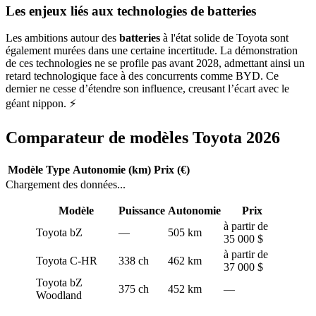
Les enjeux liés aux technologies de batteries
Les ambitions autour des
batteries
à l'état solide de Toyota sont
également murées dans une certaine incertitude. La démonstration
de ces technologies ne se profile pas avant 2028, admettant ainsi un
retard technologique face à des concurrents comme BYD. Ce
dernier ne cesse d’étendre son influence, creusant l’écart avec le
géant nippon. ⚡
Comparateur de modèles Toyota 2026
Modèle
Type
Autonomie (km)
Prix (€)
Chargement des données...
Modèle
Puissance
Autonomie
Prix
à partir de
Toyota bZ
—
505 km
35 000 $
à partir de
Toyota C-HR
338 ch
462 km
37 000 $
Toyota bZ
375 ch
452 km
—
Woodland