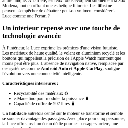
allure unique. À l'arrière, les feux ronds évoquent subtilement la 360
Modena, tout en offrant une esthétique futuriste. Les
tifosi
ne
peuvent s'empêcher de débattre : peut-on vraiment considérer la
Luce comme une Ferrari ?
Un intérieur repensé avec une touche de
technologie avancée
À l’intérieur, la Luce exprime les prémices d'une vision futuriste.
Les matériaux de haute qualité, le volant en aluminium recyclé et les
boutons qui rappellent la précision de l'Apple Watch montrent que
moins peut être plus. L'absence de navigation native, remplacée par
des systèmes comme
Android Auto
et
Apple CarPlay
, souligne
l'évolution vers une connectivité intelligente.
Caractéristiques intérieures :
Recyclabilité des matériaux ♻️
e-Manettino pour moduler la puissance 🔋
Capacité de coffre de 597 litres 🧳
Un
habitacle
autrefois centré sur le moteur se transforme et semble
se soucier davantage des passagers. Avec place pour cinq personnes,
la Luce offre aussi un écran dédié pour les passagers arrière, une