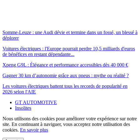
Somme-Leuze : une Audi dévie et termine dans un fossé, un blessé à
déplorer
Voitures électriques : l'Europe pourrait perdre 10,5 milliards d'euros
de bénéfices en restant dépendante...
Xpeng G9L : Élégance et performance accessibles dès 40 000 €
Gagner 30 km d’autonomie grâce aux pneus : mythe ou réalité ?
Les voitures électriques battent tous les records de popularité en
2026 selon l'AIE
GT AUTOMOTIVE
Insolites
Nous utilisons des cookies pour améliorer votre expérience sur notre
site. En continuant à naviguer, vous acceptez notre utilisation des
cookies.
En savoir plus