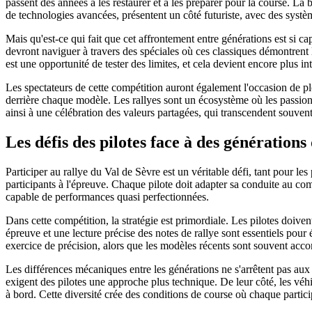
passent des années à les restaurer et à les préparer pour la course. La 
de technologies avancées, présentent un côté futuriste, avec des syst
Mais qu'est-ce qui fait que cet affrontement entre générations est si ca
devront naviguer à travers des spéciales où ces classiques démontrent 
est une opportunité de tester des limites, et cela devient encore plus 
Les spectateurs de cette compétition auront également l'occasion de plon
derrière chaque modèle. Les rallyes sont un écosystème où les passionn
ainsi à une célébration des valeurs partagées, qui transcendent souvent 
Les défis des pilotes face à des génération
Participer au rallye du Val de Sèvre est un véritable défi, tant pour l
participants à l'épreuve. Chaque pilote doit adapter sa conduite au co
capable de performances quasi perfectionnées.
Dans cette compétition, la stratégie est primordiale. Les pilotes doive
épreuve et une lecture précise des notes de rallye sont essentiels pour 
exercice de précision, alors que les modèles récents sont souvent ac
Les différences mécaniques entre les générations ne s'arrêtent pas au
exigent des pilotes une approche plus technique. De leur côté, les vé
à bord. Cette diversité crée des conditions de course où chaque particip