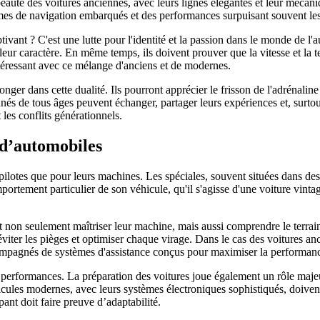
beauté des voitures anciennes, avec leurs lignes élégantes et leur mécaniq
èmes de navigation embarqués et des performances surpuisant souvent les
ptivant ? C'est une lutte pour l'identité et la passion dans le monde de l
leur caractère. En même temps, ils doivent prouver que la vitesse et la 
intéressant avec ce mélange d'anciens et de modernes.
ger dans cette dualité. Ils pourront apprécier le frisson de l'adrénaline 
és de tous âges peuvent échanger, partager leurs expériences et, surtout,
les conflits générationnels.
s d’automobiles
es pilotes que pour leurs machines. Les spéciales, souvent situées dans 
mportement particulier de son véhicule, qu'il s'agisse d'une voiture vin
nt non seulement maîtriser leur machine, mais aussi comprendre le terrain
éviter les pièges et optimiser chaque virage. Dans le cas des voitures an
compagnés de systèmes d'assistance conçus pour maximiser la performan
x performances. La préparation des voitures joue également un rôle maje
hicules modernes, avec leurs systèmes électroniques sophistiqués, doiv
ant doit faire preuve d’adaptabilité.