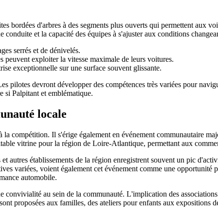
roites bordées d'arbres à des segments plus ouverts qui permettent aux vo
 de conduite et la capacité des équipes à s'ajuster aux conditions changea
ges serrés et de dénivelés.
es peuvent exploiter la vitesse maximale de leurs voitures.
se exceptionnelle sur une surface souvent glissante.
es pilotes devront développer des compétences très variées pour naviguer
re si Palpitant et emblématique.
unauté locale
à la compétition. Il s'érige également en événement communautaire majeur
table vitrine pour la région de Loire-Atlantique, permettant aux commerc
et autres établissements de la région enregistrent souvent un pic d'activ
atives variées, voient également cet événement comme une opportunité préc
ormance automobile.
de convivialité au sein de la communauté. L'implication des associations 
 sont proposées aux familles, des ateliers pour enfants aux expositions 