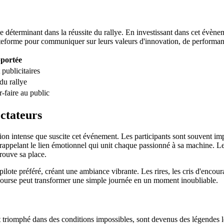
 déterminant dans la réussite du rallye. En investissant dans cet évènem
lateforme pour communiquer sur leurs valeurs d'innovation, de performan
pportée
publicitaires
 du rallye
r-faire au public
ectateurs
otion intense que suscite cet événement. Les participants sont souvent i
rappelant le lien émotionnel qui unit chaque passionné à sa machine. Les
rouve sa place.
pilote préféré, créant une ambiance vibrante. Les rires, les cris d'enco
 course peut transformer une simple journée en un moment inoubliable.
 triomphé dans des conditions impossibles, sont devenus des légendes l