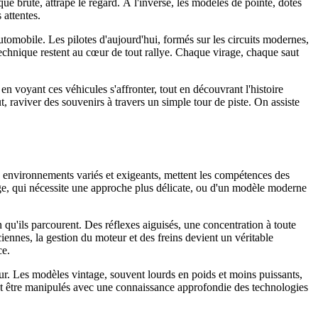
ue brute, attrape le regard. À l'inverse, les modèles de pointe, dotés
 attentes.
'automobile. Les pilotes d'aujourd'hui, formés sur les circuits modernes,
technique restent au cœur de tout rallye. Chaque virage, chaque saut
en voyant ces véhicules s'affronter, tout en découvrant l'histoire
 raviver des souvenirs à travers un simple tour de piste. On assiste
des environnements variés et exigeants, mettent les compétences des
tage, qui nécessite une approche plus délicate, ou d'un modèle moderne
 qu'ils parcourent. Des réflexes aiguisés, une concentration à toute
ciennes, la gestion du moteur et des freins devient un véritable
ce.
ur. Les modèles vintage, souvent lourds en poids et moins puissants,
ent être manipulés avec une connaissance approfondie des technologies