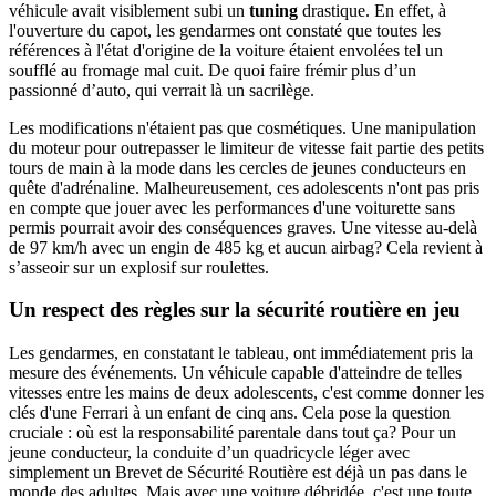
véhicule avait visiblement subi un
tuning
drastique. En effet, à
l'ouverture du capot, les gendarmes ont constaté que toutes les
références à l'état d'origine de la voiture étaient envolées tel un
soufflé au fromage mal cuit. De quoi faire frémir plus d’un
passionné d’auto, qui verrait là un sacrilège.
Les modifications n'étaient pas que cosmétiques. Une manipulation
du moteur pour outrepasser le limiteur de vitesse fait partie des petits
tours de main à la mode dans les cercles de jeunes conducteurs en
quête d'adrénaline. Malheureusement, ces adolescents n'ont pas pris
en compte que jouer avec les performances d'une voiturette sans
permis pourrait avoir des conséquences graves. Une vitesse au-delà
de 97 km/h avec un engin de 485 kg et aucun airbag? Cela revient à
s’asseoir sur un explosif sur roulettes.
Un respect des règles sur la sécurité routière en jeu
Les gendarmes, en constatant le tableau, ont immédiatement pris la
mesure des événements. Un véhicule capable d'atteindre de telles
vitesses entre les mains de deux adolescents, c'est comme donner les
clés d'une Ferrari à un enfant de cinq ans. Cela pose la question
cruciale : où est la responsabilité parentale dans tout ça? Pour un
jeune conducteur, la conduite d’un quadricycle léger avec
simplement un Brevet de Sécurité Routière est déjà un pas dans le
monde des adultes. Mais avec une voiture débridée, c'est une toute