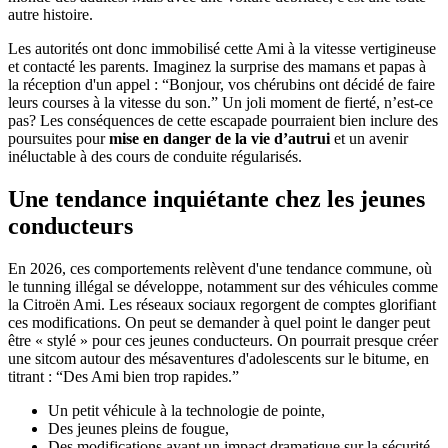
autre histoire.
Les autorités ont donc immobilisé cette Ami à la vitesse vertigineuse
et contacté les parents. Imaginez la surprise des mamans et papas à
la réception d'un appel : “Bonjour, vos chérubins ont décidé de faire
leurs courses à la vitesse du son.” Un joli moment de fierté, n’est-ce
pas? Les conséquences de cette escapade pourraient bien inclure des
poursuites pour
mise en danger de la vie d’autrui
et un avenir
inéluctable à des cours de conduite régularisés.
Une tendance inquiétante chez les jeunes
conducteurs
En 2026, ces comportements relèvent d'une tendance commune, où
le tunning illégal se développe, notamment sur des véhicules comme
la Citroën Ami. Les réseaux sociaux regorgent de comptes glorifiant
ces modifications. On peut se demander à quel point le danger peut
être « stylé » pour ces jeunes conducteurs. On pourrait presque créer
une sitcom autour des mésaventures d'adolescents sur le bitume, en
titrant : “Des Ami bien trop rapides.”
Un petit véhicule à la technologie de pointe,
Des jeunes pleins de fougue,
Des modifications ayant un impact dramatique sur la sécurité