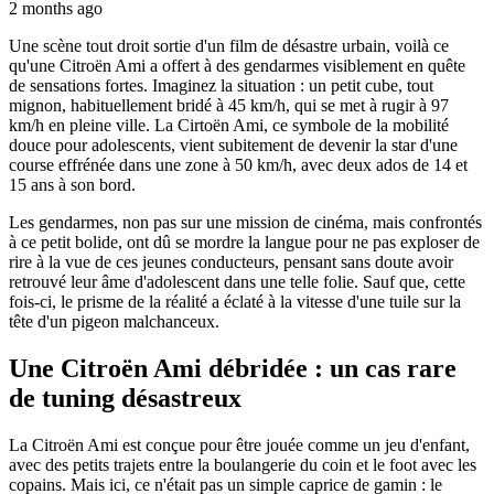
2 months ago
Une scène tout droit sortie d'un film de désastre urbain, voilà ce
qu'une Citroën Ami a offert à des gendarmes visiblement en quête
de sensations fortes. Imaginez la situation : un petit cube, tout
mignon, habituellement bridé à 45 km/h, qui se met à rugir à 97
km/h en pleine ville. La Cirtoën Ami, ce symbole de la mobilité
douce pour adolescents, vient subitement de devenir la star d'une
course effrénée dans une zone à 50 km/h, avec deux ados de 14 et
15 ans à son bord.
Les gendarmes, non pas sur une mission de cinéma, mais confrontés
à ce petit bolide, ont dû se mordre la langue pour ne pas exploser de
rire à la vue de ces jeunes conducteurs, pensant sans doute avoir
retrouvé leur âme d'adolescent dans une telle folie. Sauf que, cette
fois-ci, le prisme de la réalité a éclaté à la vitesse d'une tuile sur la
tête d'un pigeon malchanceux.
Une Citroën Ami débridée : un cas rare
de tuning désastreux
La Citroën Ami est conçue pour être jouée comme un jeu d'enfant,
avec des petits trajets entre la boulangerie du coin et le foot avec les
copains. Mais ici, ce n'était pas un simple caprice de gamin : le