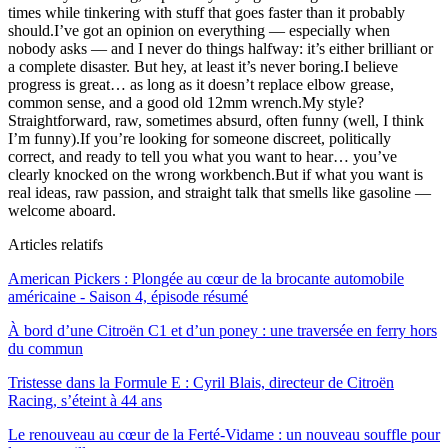
times while tinkering with stuff that goes faster than it probably
should.I’ve got an opinion on everything — especially when
nobody asks — and I never do things halfway: it’s either brilliant or
a complete disaster. But hey, at least it’s never boring.I believe
progress is great… as long as it doesn’t replace elbow grease,
common sense, and a good old 12mm wrench.My style?
Straightforward, raw, sometimes absurd, often funny (well, I think
I’m funny).If you’re looking for someone discreet, politically
correct, and ready to tell you what you want to hear… you’ve
clearly knocked on the wrong workbench.But if what you want is
real ideas, raw passion, and straight talk that smells like gasoline —
welcome aboard.
Articles relatifs
American Pickers : Plongée au cœur de la brocante automobile
américaine - Saison 4, épisode résumé
À bord d’une Citroën C1 et d’un poney : une traversée en ferry hors
du commun
Tristesse dans la Formule E : Cyril Blais, directeur de Citroën
Racing, s’éteint à 44 ans
Le renouveau au cœur de la Ferté-Vidame : un nouveau souffle pour