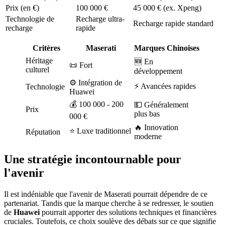
Prix (en €)
100 000 €
45 000 € (ex. Xpeng)
Technologie de
Recharge ultra-
Recharge rapide standard
recharge
rapide
Critères
Maserati
Marques Chinoises
Héritage
🆕 En
📜 Fort
culturel
développement
⚙️ Intégration de
⚡ Avancées rapides
Technologie
Huawei
💰 100 000 - 200
💵 Généralement
Prix
plus bas
000 €
🔥 Innovation
⭐ Luxe traditionnel
Réputation
moderne
Une stratégie incontournable pour
l'avenir
Il est indéniable que l'avenir de Maserati pourrait dépendre de ce
partenariat. Tandis que la marque cherche à se redresser, le soutien
de
Huawei
pourrait apporter des solutions techniques et financières
cruciales. Toutefois, ce choix soulève des débats sur ce que signifie