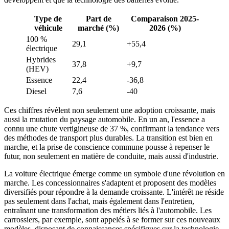
Type de
Part de
Comparaison 2025-
véhicule
marché (%)
2026 (%)
100 %
29,1
+55,4
électrique
Hybrides
37,8
+9,7
(HEV)
Essence
22,4
-36,8
Diesel
7,6
-40
Ces chiffres révèlent non seulement une adoption croissante, mais
aussi la mutation du paysage automobile. En un an, l'essence a
connu une chute vertigineuse de 37 %, confirmant la tendance vers
des méthodes de transport plus durables. La transition est bien en
marche, et la prise de conscience commune pousse à repenser le
futur, non seulement en matière de conduite, mais aussi d'industrie.
La voiture électrique émerge comme un symbole d'une révolution en
marche. Les concessionnaires s'adaptent et proposent des modèles
diversifiés pour répondre à la demande croissante. L'intérêt ne réside
pas seulement dans l'achat, mais également dans l'entretien,
entraînant une transformation des métiers liés à l'automobile. Les
carrossiers, par exemple, sont appelés à se former sur ces nouveaux
modèles, disposant de connaissances spécifiques sur la technologie