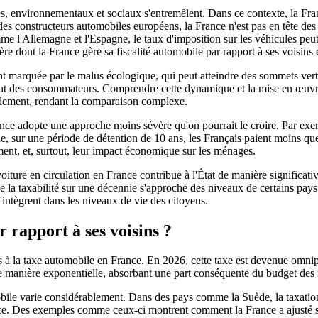
ues, environnementaux et sociaux s'entremêlent. Dans ce contexte, la Fra
es constructeurs automobiles européens, la France n'est pas en tête des p
e l'Allemagne et l'Espagne, le taux d'imposition sur les véhicules peut
re dont la France gère sa fiscalité automobile par rapport à ses voisins
ment marquée par le malus écologique, qui peut atteindre des sommets ver
hat des consommateurs. Comprendre cette dynamique et la mise en œuvre 
ablement, rendant la comparaison complexe.
France adopte une approche moins sévère qu'on pourrait le croire. Par e
, sur une période de détention de 10 ans, les Français paient moins qu
nement, et, surtout, leur impact économique sur les ménages.
oiture en circulation en France contribue à l'État de manière significat
ue la taxabilité sur une décennie s'approche des niveaux de certains pay
s'intègrent dans les niveaux de vie des citoyens.
r rapport à ses voisins ?
iés à la taxe automobile en France. En 2026, cette taxe est devenue omn
de manière exponentielle, absorbant une part conséquente du budget des 
bile varie considérablement. Dans des pays comme la Suède, la taxation
ance. Des exemples comme ceux-ci montrent comment la France a ajusté 