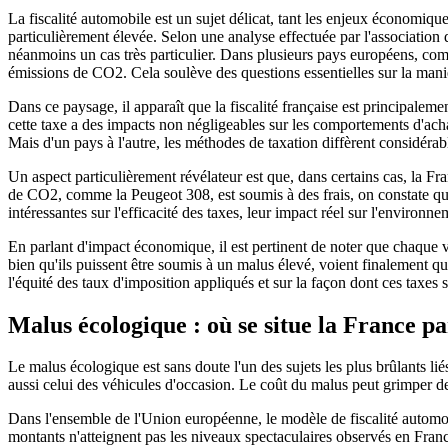
La fiscalité automobile est un sujet délicat, tant les enjeux économiq
particulièrement élevée. Selon une analyse effectuée par l'association d
néanmoins un cas très particulier. Dans plusieurs pays européens, comm
émissions de CO2. Cela soulève des questions essentielles sur la maniè
Dans ce paysage, il apparaît que la fiscalité française est principale
cette taxe a des impacts non négligeables sur les comportements d'ac
Mais d'un pays à l'autre, les méthodes de taxation diffèrent considér
Un aspect particulièrement révélateur est que, dans certains cas, la 
de CO2, comme la Peugeot 308, est soumis à des frais, on constate que
intéressantes sur l'efficacité des taxes, leur impact réel sur l'environ
En parlant d'impact économique, il est pertinent de noter que chaque v
bien qu'ils puissent être soumis à un malus élevé, voient finalement q
l'équité des taux d'imposition appliqués et sur la façon dont ces taxes 
Malus écologique : où se situe la France pa
Le malus écologique est sans doute l'un des sujets les plus brûlants l
aussi celui des véhicules d'occasion. Le coût du malus peut grimper 
Dans l'ensemble de l'Union européenne, le modèle de fiscalité automo
montants n'atteignent pas les niveaux spectaculaires observés en Fr